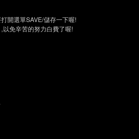
打開選單SAVE/儲存一下喔!
,以免辛苦的努力白費了喔!
單