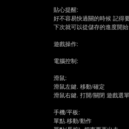
貼心提醒:
好不容易快過關的時候 記得要
下次就可以從儲存的進度開始 
遊戲操作:
電腦控制:
滑鼠:
滑鼠左鍵. 移動/確定
滑鼠右鍵. 打開/關閉 遊戲選
手機/平板:
單點.移動/動作