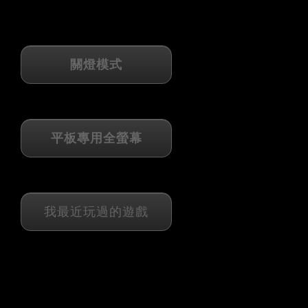
關燈模式
平板專用全螢幕
我最近玩過的遊戲