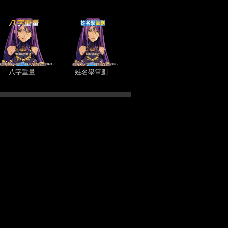
八字重量
姓名學筆劃