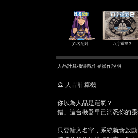
姓名配對
八字重量2
人品計算機遊戲作品操作說明:
🔮 人品計算機
你以為人品是運氣？
錯。這台機器早已洞悉你的靈
只要輸入名字，系統就會啟動