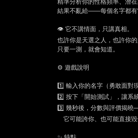
精準分析你的性格頻率、潛在
結果不亂給——每個名字都有
👁️ 它不講情面，只講真相。
也許你是天選之人，也許你的
只要一測，就會知道。
⚙️ 遊戲說明
1️⃣ 輸入你的名字（勇敢面對
2️⃣ 按下「開始測試」，讓
3️⃣ 幾秒後，分數與評價揭曉
它可能誇你、也可能直接毀
✨ 特點