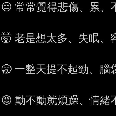
😔 常常覺得悲傷、累、
🤯 老是想太多、失眠、
🥱 一整天提不起勁、腦
😡 動不動就煩躁、情緒