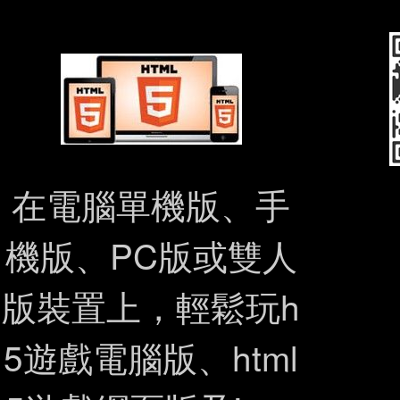
在電腦單機版、手
機版、PC版或雙人
版裝置上，輕鬆玩h
5遊戲電腦版、html