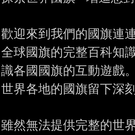
歡迎來到我們的國旗連
全球國旗的完整百科知
識各國國旗的互動遊戲
世界各地的國旗留下深
雖然無法提供完整的世