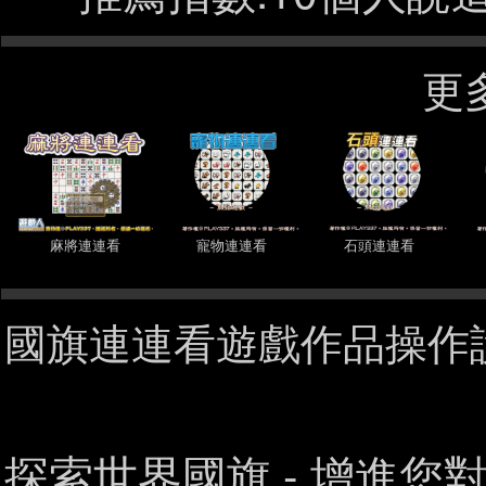
更
麻將連連看
寵物連連看
石頭連連看
國旗連連看遊戲作品操作說
探索世界國旗 - 增進您