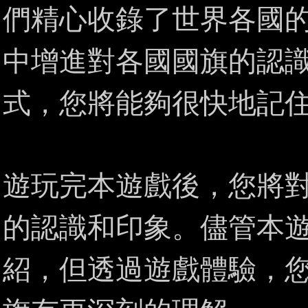
們精心收錄了世界各國
中增進對各國國旗的認
式，您將能夠很快地記
遊玩完本遊戲後，您將
的認識和印象。儘管本
紹，但透過遊戲體驗，