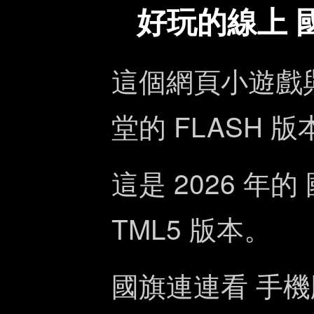
好玩的線上 
這個網頁小遊戲與
堂的 FLASH 
這是 2026 年
TML5 版本。
國旗連連看 手