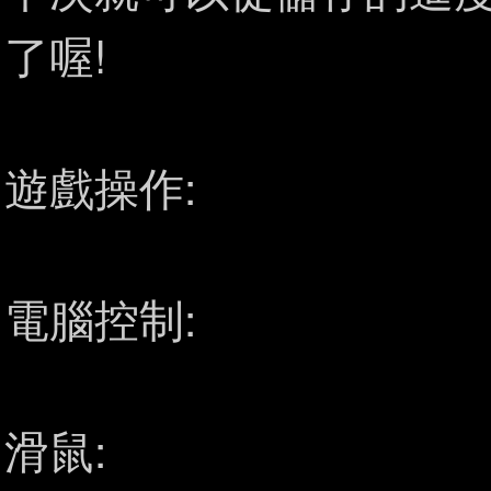
了喔!
遊戲操作:
電腦控制:
滑鼠: