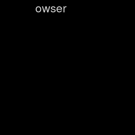
owser
好的兄弟，這是幫你改好的完整版本（相容 BIG5）： H